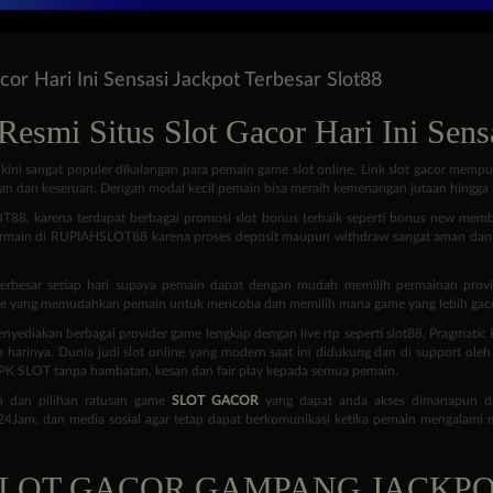
or Hari Ini Sensasi Jackpot Terbesar Slot88
mi Situs Slot Gacor Hari Ini Sensa
ng kini sangat populer dikalangan para pemain game slot online. Link slot gacor mem
dan keseruan. Dengan modal kecil pemain bisa meraih kemenangan jutaan hingga ratus
88, karena terdapat berbagai promosi slot bonus terbaik seperti bonus new membe
bermain di RUPIAHSLOT88 karena proses deposit maupun withdraw sangat aman dan
terbesar setiap hari supaya pemain dapat dengan mudah memilih permainan pro
e yang memudahkan pemain untuk mencoba dan memilih mana game yang lebih gaco
enyediakan berbagai provider game lengkap dengan live rtp seperti slot88, Prag
 harinya. Dunia judi slot online yang modern saat ini didukung dan di support o
in APK SLOT tanpa hambatan, kesan dan fair play kepada semua pemain.
in dan pilihan ratusan game
SLOT GACOR
yang dapat anda akses dimanapun da
4Jam, dan media sosial agar tetap dapat berkomunikasi ketika pemain mengalami m
SLOT GACOR GAMPANG JACKPO