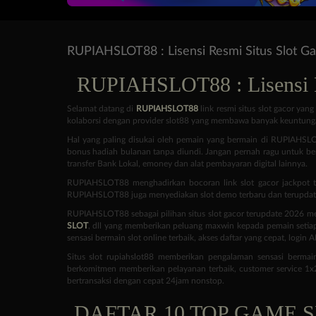
RUPIAHSLOT88 : Lisensi Resmi Situs Slot Gac
RUPIAHSLOT88 : Lisensi Res
Selamat datang di
RUPIAHSLOT88
link resmi situs slot gacor ya
kolaborsi dengan provider slot88 yang membawa banyak keuntungan 
Hal yang paling disukai oleh pemain yang bermain di RUPIAHSLOT
bonus hadiah bulanan tanpa diundi. Jangan pernah ragu untuk 
transfer Bank Lokal, emoney dan alat pembayaran digital lainnya.
RUPIAHSLOT88 menghadirkan bocoran link slot gacor jackpot 
RUPIAHSLOT88 juga menyediakan slot demo terbaru dan terupdat
RUPIAHSLOT88 sebagai pilihan situs slot gacor terupdate 2026 m
SLOT
, dll yang memberikan peluang maxwin kepada pemain setiap
sensasi bermain slot online terbaik, akses daftar yang cepat, log
Situs slot rupiahslot88 memberikan pengalaman sensasi berma
berkomitmen memberikan pelayanan terbaik, customer service 1x2
bertransaksi dengan cepat 24jam nonstop.
DAFTAR 10 TOP GAME 