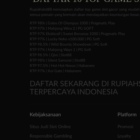
Rupiahslot88 menyiapkan daftar top game slot gacor yang mudah 
semua pemain yang bermain akan mendapatkan keuntungan besa
RTP 98% ( Gates Of Olympus 1000 ) Pragmatic Play
RTP 97% ( Mahjong Wins 2 ) PG SOFT
RTP 97% Eksklusif ( Sweet Bonanza 1000 ) Pragmatic Play
RTP 97% ( Lucky Neko x100.000 ) PG Soft
RTP 98.5% ( Wild Bounty Showdown ) PG Soft
RTP 97% ( Mahjong Ways 1 ) PG Soft
RTP 98.5% ( Qixi ) Slot88
RTP 98% ( Silent Samurai ) Slot88
RTP 97.5% ( Hot Hot Nexus ) Habanero
RTP 97% ( Koi Gate ) Habanero
DAFTAR SEKARANG DI RUPIAHSL
TERPERCAYA INDONESIA
Kebijaksanaan
Platform
Situs Judi Slot Online
Promosi
Responsible Gambling
Loyalty