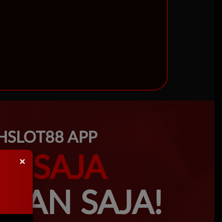
HSLOT88 APP
A SAJA
×
PAN SAJA!