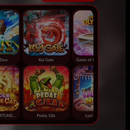
 Zeus
Koi Gate
Gates of Olympus Roulette
MUSCLE FORTUNE CAT
Pedas Gila
Lucky Neko
C