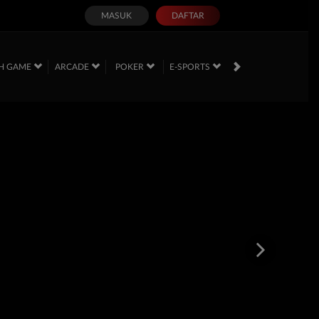
MASUK
DAFTAR
H GAME
ARCADE
POKER
E-SPORTS
SABUNG AYAM