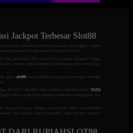
si Jackpot Terbesar Slot88
punyai banyak peminat di Indonesia maupun asia tenggara melalui
an juta rupiah ketika bermain slot gacor hari ini.
r toto gratis spins 20x, bonus harian, bonus mingguan hingga
 mudah, pemain dapat melakukan pembayaran depo lewat Qris,
vider game
slot88
yang memiliki peluang kemenangan tertinggi.
r.
matic Play, PG SOFT, SBOBET, LIVE CASINO, SABUNG AYAM,
TOTO
leh Engine Nexus sejak 2018 dengan memberikan pengalaman dan
n kapanpun hanya dengan smartphone. Disini Rupiahslot88
asalah atau kendala seperti mendaftar, login, bermain maupun
T DARI RUPIAHSLOT88