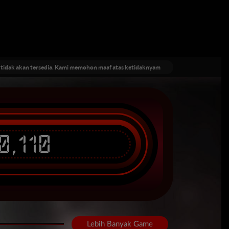
 akan tersedia. Kami memohon maaf atas ketidaknyamanan yang mungkin ditimbulkan.
0,110
Lebih Banyak Game