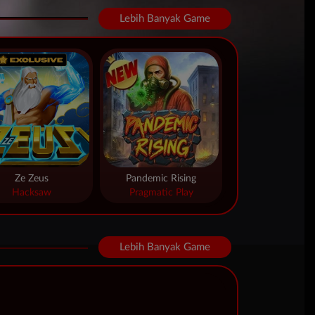
Lebih Banyak Game
Ze Zeus
Pandemic Rising
Hacksaw
Pragmatic Play
Lebih Banyak Game