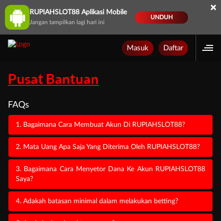
×
RUPIAHSLOT88 Aplikasi Mobile
UNDUH
Jangan tampilkan lagi hari ini
Masuk
Daftar
Pusat Bantuan
FAQs
1. Bagaimana Cara Membuat Akun Di RUPIAHSLOT88?
2. Mata Uang Apa Saja Yang Diterima Oleh RUPIAHSLOT88?
3. Bagaimana Cara Menyetor Dana Ke Akun RUPIAHSLOT88
Saya?
4. Adakah batasan minimal dalam melakukan betting?